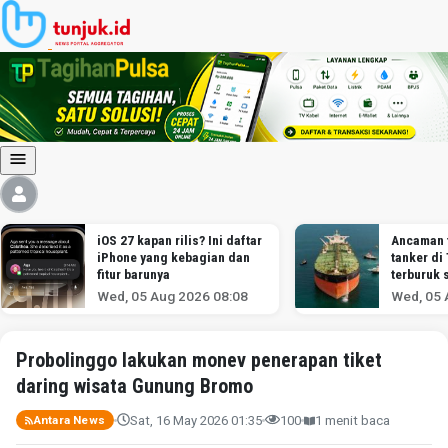
iOS 27 kapan rilis? Ini daftar
Ancaman 
iPhone yang kebagian dan
tanker di
fitur barunya
terburuk 
melawan I
Wed, 05 Aug 2026 08:08
Wed, 05 
menurut a
Probolinggo lakukan monev penerapan tiket
daring wisata Gunung Bromo
Sat, 16 May 2026 01:35
100
1 menit baca
Antara News