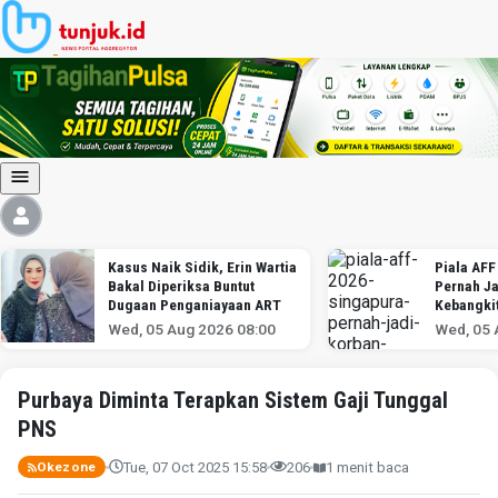
Kasus Naik Sidik, Erin Wartia
Piala AFF
Bakal Diperiksa Buntut
Pernah Ja
Dugaan Penganiayaan ART
Kebangki
Indonesi
Wed, 05 Aug 2026 08:00
Wed, 05 
Purbaya Diminta Terapkan Sistem Gaji Tunggal
PNS
Tue, 07 Oct 2025 15:58
206
1 menit baca
Okezone