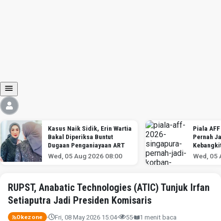
Kasus Naik Sidik, Erin Wartia
Piala AFF
Bakal Diperiksa Buntut
Pernah Ja
Dugaan Penganiayaan ART
Kebangki
Indonesi
Wed, 05 Aug 2026 08:00
Wed, 05 
RUPST, Anabatic Technologies (ATIC) Tunjuk Irfan
Setiaputra Jadi Presiden Komisaris
Fri, 08 May 2026 15:04
55
1 menit baca
Okezone