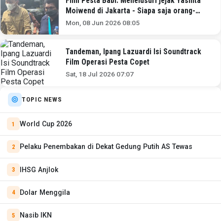
Film Pesta Babi: Menelusuri jejak Yasinta
Moiwend di Jakarta - Siapa saja orang-
orang yang bersamanya?
Mon, 08 Jun 2026 08:05
Tandeman, Ipang Lazuardi Isi Soundtrack
Film Operasi Pesta Copet
Sat, 18 Jul 2026 07:07
TOPIC NEWS
World Cup 2026
Pelaku Penembakan di Dekat Gedung Putih AS Tewas
IHSG Anjlok
Dolar Menggila
Nasib IKN