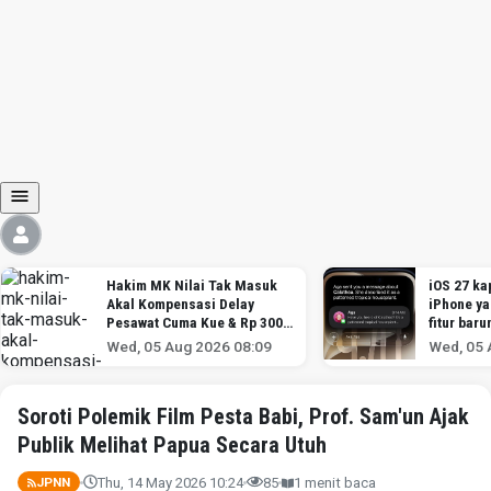
Hakim MK Nilai Tak Masuk
iOS 27 kap
Akal Kompensasi Delay
iPhone y
Pesawat Cuma Kue & Rp 300
fitur baru
Ribu
Wed, 05 Aug 2026 08:09
Wed, 05 
Soroti Polemik Film Pesta Babi, Prof. Sam'un Ajak
Publik Melihat Papua Secara Utuh
Thu, 14 May 2026 10:24
85
1 menit baca
JPNN