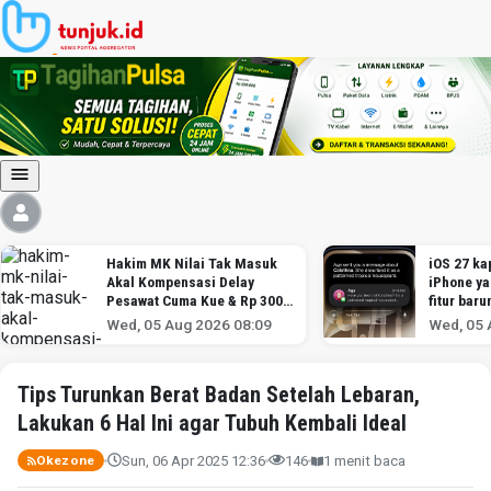
Hakim MK Nilai Tak Masuk
iOS 27 kap
Akal Kompensasi Delay
iPhone y
Pesawat Cuma Kue & Rp 300
fitur baru
Ribu
Wed, 05 Aug 2026 08:09
Wed, 05 
Tips Turunkan Berat Badan Setelah Lebaran,
Lakukan 6 Hal Ini agar Tubuh Kembali Ideal
Sun, 06 Apr 2025 12:36
146
1 menit baca
Okezone