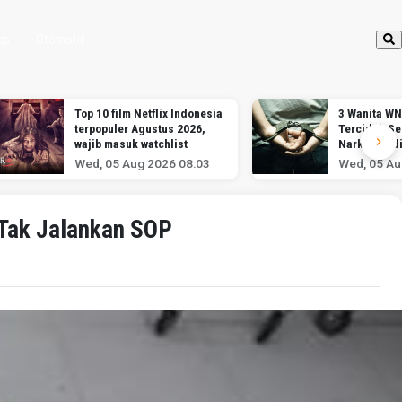
up
Otomotif
Top 10 film Netflix Indonesia
3 Wanita WN
terpopuler Agustus 2026,
Terciduk S
wajib masuk watchlist
Narkotika d
Soekarno-H
Wed, 05 Aug 2026 08:03
Wed, 05 Au
 Tak Jalankan SOP