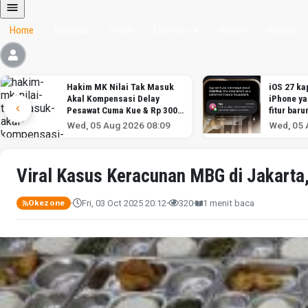
Home
Nasional
Politik
Ekonomi
Hukum
Hiburan
Hakim MK Nilai Tak Masuk
iOS 27 kap
Akal Kompensasi Delay
iPhone y
Pesawat Cuma Kue & Rp 300
fitur baru
Ribu
Wed, 05 Aug 2026 08:09
Wed, 05 
Viral Kasus Keracunan MBG di Jakart
Fri, 03 Oct 2025 20:12
320
1 menit baca
Okezone