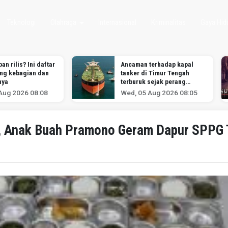
Teknologi
Olahraga
Internasional
Kriminalitas
Gaya Hid
an rilis? Ini daftar
Ancaman terhadap kapal
ang kebagian dan
tanker di Timur Tengah
nya
terburuk sejak perang
melawan Iran dimulai,
Aug 2026 08:08
Wed, 05 Aug 2026 08:05
menurut analis
a, Anak Buah Pramono Geram Dapur SPPG