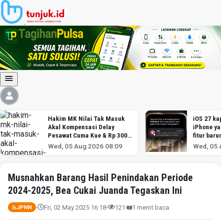
Hakim MK Nilai Tak Masuk
iOS 27 kap
Akal Kompensasi Delay
iPhone y
Pesawat Cuma Kue & Rp 300
fitur baru
Ribu
Wed, 05 Aug 2026 08:09
Wed, 05 
Musnahkan Barang Hasil Penindakan Periode
2024-2025, Bea Cukai Juanda Tegaskan Ini
Fri, 02 May 2025 16:18
121
1 menit baca
JPNN